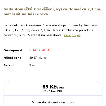
Sada domečků k zavěšení, výška domečku 7,3 cm,
materiál na bázi dřeva.
Sada dekorací k zavěšení. Sada obsahuje 3 domečky. Rozměry:
3,6 - 5,3 x 0,5 cm, výška 7,3 cm. Barva: kombinace přírodní s
červenou, bílou. Materiál na bázi dřeva.
celý popis
Dostupnost
NENÍ SKLADEM
Měrná cena
29,67 Kč / ks
Balení
3 ks
89 Kč
/
sada
74 Kč
bez DPH
Momentálně není k dispozici