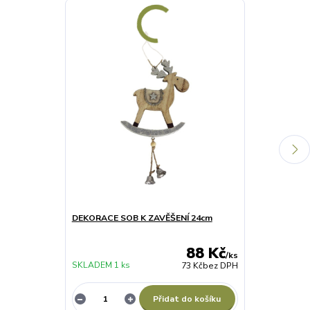
DEKORACE SOB K ZAVĚŠENÍ 24cm
DEKORACE KO
KS
88 Kč
/
ks
SKLADEM 1 ks
73 Kč
bez DPH
NENÍ SKLADE
Přidat do košíku