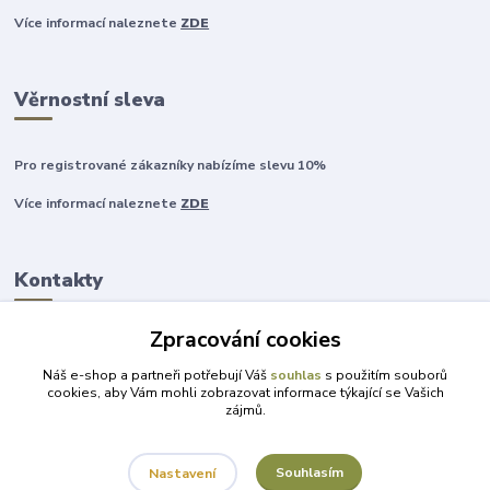
Více informací naleznete
ZDE
Věrnostní sleva
Pro registrované zákazníky nabízíme slevu 10%
Více informací naleznete
ZDE
Kontakty
Zpracování cookies
+420 777 315 999
Náš e-shop a partneři potřebují Váš
souhlas
s použitím souborů
cookies, aby Vám mohli zobrazovat informace týkající se Vašich
zájmů.
obchod@darky-pro-radost.cz
Souhlasím
Nastavení