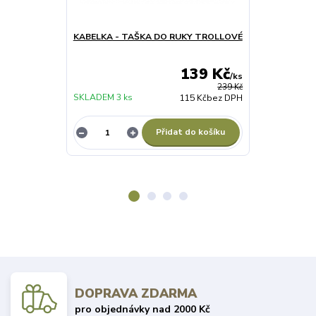
KABELKA - TAŠKA DO RUKY TROLLOVÉ
DÍVČÍ ZIMNÍ
růžový
139 Kč
/
ks
239 Kč
SKLADEM 3 ks
SKLADEM 1 ks
115 Kč
bez DPH
Přidat do košíku
DOPRAVA ZDARMA
pro objednávky nad 2000 Kč