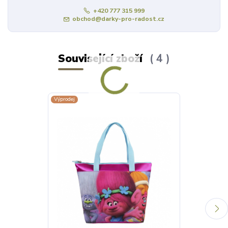
+420 777 315 999
obchod@darky-pro-radost.cz
Související zboží
4
Výprodej
Výprodej