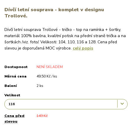
Dívčí letní souprava - komplet v designu
Trollové.
Dívčí letní souprava Trollové - tričko - top na ramínka + šortky,
materiál 100% bavlna, kvalitní potisk na přední straně trička a na
šortkách /viz. foto/. Velikosti: 104, 110, 116 a 128. Cena před
slevou je doporučená MOC výrobce.
celý popis
Dostupnost
NENÍ SKLADEM
Měrná cena
49,50 Kč / ks
Balení
2 ks
Velikost
Cena před
149 Kč
slevou