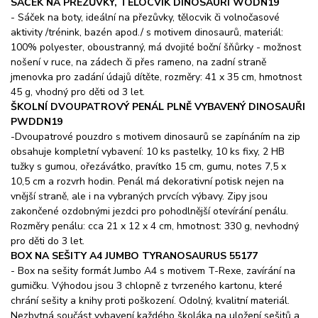
SÁČEK NA PŘEZŮVKY, TĚLOCVIK DINOSAUŘI WODN19
- Sáček na boty, ideální na přezůvky, tělocvik či volnočasové
aktivity /trénink, bazén apod./ s motivem dinosaurů, materiál:
100% polyester, oboustranný, má dvojité boční šňůrky - možnost
nošení v ruce, na zádech či přes rameno, na zadní straně
jmenovka pro zadání údajů dítěte, rozměry: 41 x 35 cm, hmotnost
45 g, vhodný pro děti od 3 let.
ŠKOLNÍ DVOUPATROVÝ PENÁL PLNĚ VYBAVENÝ DINOSAUŘI
PWDDN19
-Dvoupatrové pouzdro s motivem dinosaurů se zapínáním na zip
obsahuje kompletní vybavení: 10 ks pastelky, 10 ks fixy, 2 HB
tužky s gumou, ořezávátko, pravítko 15 cm, gumu, notes 7,5 x
10,5 cm a rozvrh hodin. Penál má dekorativní potisk nejen na
vnější straně, ale i na vybraných prvcích výbavy. Zipy jsou
zakončené ozdobnými jezdci pro pohodlnější otevírání penálu.
Rozměry penálu: cca 21 x 12 x 4 cm, hmotnost: 330 g, nevhodný
pro děti do 3 let.
BOX NA SEŠITY A4 JUMBO TYRANOSAURUS 55177
- Box na sešity formát Jumbo A4 s motivem T-Rexe, zavírání na
gumičku. Výhodou jsou 3 chlopně z tvrzeného kartonu, které
chrání sešity a knihy proti poškození. Odolný, kvalitní materiál.
Nezbytná součást vybavení každého školáka na uložení sešitů a