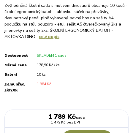
Zvýhodněná školní sada s motivem dinosaurů obsahuje 10 kusů -
školní egronomický batoh - aktovku, sáček na přezůvky,
dvoupatrový penál plně vybavený, pevný box na sešity A4,
podložku na stůl, pouzdro - etui, sešit A5 čtverečkovaný 2ks a
jmenovky na sešity 2ks. ŠKOLNÍ ERGONOMICKÝ BATOH -
AKTOVKA DINO...
celý popis
Dostupnost
SKLADEM 1 sada
Měrná cena
178,90 Kč / ks
Balení
10 ks
Cena před
1 984 Kč
slevou
1 789 Kč
/
sada
1 479 Kč
bez DPH