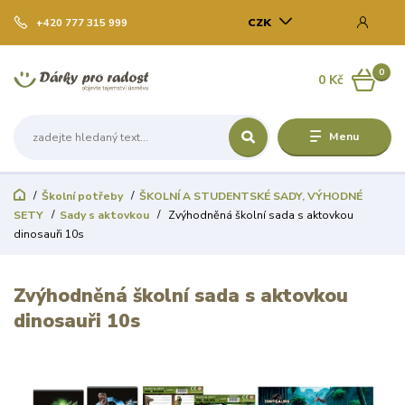
CZK
+420 777 315 999
0
0 Kč
Menu
Školní potřeby
ŠKOLNÍ A STUDENTSKÉ SADY, VÝHODNÉ
SETY
Sady s aktovkou
Zvýhodněná školní sada s aktovkou
dinosauři 10s
Zvýhodněná školní sada s aktovkou
dinosauři 10s