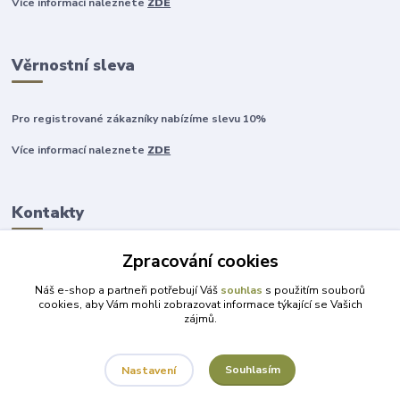
Více informací naleznete
ZDE
Věrnostní sleva
Pro registrované zákazníky nabízíme slevu 10%
Více informací naleznete
ZDE
Kontakty
Zpracování cookies
+420 777 315 999
Náš e-shop a partneři potřebují Váš
souhlas
s použitím souborů
cookies, aby Vám mohli zobrazovat informace týkající se Vašich
zájmů.
obchod@darky-pro-radost.cz
Souhlasím
Nastavení