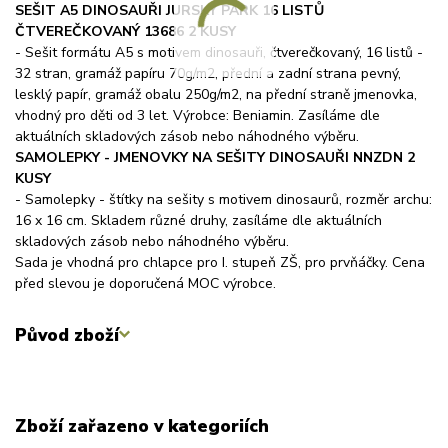
SEŠIT A5 DINOSAUŘI JURSKÝ PARK 16 LISTŮ
ČTVEREČKOVANÝ 13686 2 KUSY
- Sešit formátu A5 s motivem dinosauři, čtverečkovaný, 16 listů -
32 stran, gramáž papíru 70g/m2, přední a zadní strana pevný,
lesklý papír, gramáž obalu 250g/m2, na přední straně jmenovka,
vhodný pro děti od 3 let. Výrobce: Beniamin. Zasíláme dle
aktuálních skladových zásob nebo náhodného výběru.
SAMOLEPKY - JMENOVKY NA SEŠITY DINOSAUŘI NNZDN 2
KUSY
- Samolepky - štítky na sešity s motivem dinosaurů, rozměr archu:
16 x 16 cm. Skladem různé druhy, zasíláme dle aktuálních
skladových zásob nebo náhodného výběru.
Sada je vhodná pro chlapce pro I. stupeň ZŠ, pro prvňáčky. Cena
před slevou je doporučená MOC výrobce.
Původ zboží
Zboží zařazeno v kategoriích