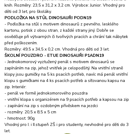
knih. Rozměry: 23,5 x 31,2 x 3,2 cm. Výrobce: Junior. Vhodný pro
děti od 3 let, pro školáky.
PODLOŽKA NA STŮL DINOSAUŘI PODN19
- Podložka na stůl s motivem dinosaurů z pevného, lesklého
kartonu, potisk z obou stran, z každé strany jiný. Dobře se
osvědčuje při výtvarných či tvořivých pracích a chrání tak nábytek
před poškozením.
Rozměry: 49,5 x 34,5 x 0,2 cm. Vhodná pro děti od 3 let.
ŠKOLNÍ POUZDRO - ETUE DINOSAUŘI P1ADN19
- Jednokomorový vyztužený penál s motivem dinosaurů se
zapínáním na zip, jehož vnitřek je celopodšitý. Na vnitřní straně
klopy jsou gumičky na 5 ks psacích potřeb, navíc má penál vnitřní
klopu s gumičkami na 4 ks psacích potřeb a síťovanou kapsu na
zip. Interiér:
- penál ve formě jednokomorového pouzdra
- vnitřní klopa s organizérem na 9 psacích potřeb a kapsou na zip
- zapínání na zip s ozdobným přívěskem na jezdci
- rozměry: 20,5 x 8,5 x 5 cm
- hmotnost: 90g
Vhodný pro I. i II.stupeň ZŠ i pro studenty, nevhodné pro děti do 3
let.