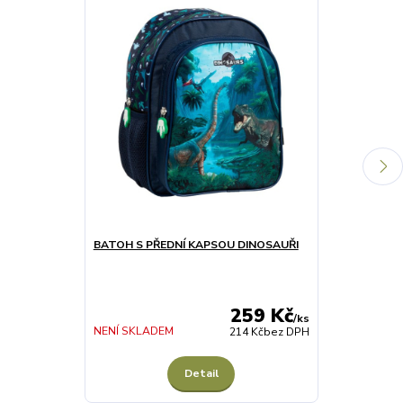
BATOH S PŘEDNÍ KAPSOU DINOSAUŘI
JÍDELNÍ PODL
DINOSAURUS
259 Kč
/
ks
NENÍ SKLADEM
NENÍ SKLADE
214 Kč
bez DPH
Detail