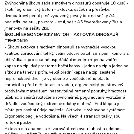
Zvýhodněná školní sada s motivem dinosaurů obsahuje 10 kusů -
školní egronomický batoh - aktovku, sáček na přezůvky,
dvoupatrový penál plně vybavený, pevný box na sešity A4,
podložku na stůl, pouzdro - etui, sešit A5 čtverečkovaný 2ks a
jmenovky na sešity 2ks.
ŠKOLNÍ ERGONOMICKÝ BATOH - AKTOVKA DINOSAUŘI
TEMBDN19
- Školní aktovka s motivem dinosauři se vyznačuje vysokou
kvalitou zpracování, lehký, velmi odolný batoh se zipem, komora s
přihrádkami pro snadné uspořádání interiéru + jedna vnitřní
kapsa na zip, dvě prostorné boční kapsy - jedna na zip a jedna se
síťkou na láhev s pitím, velká přední kapsa na zip, zesílené,
nepromokavé dno - je vyrobeno z voděodolného plastu
chránícího před nečistotami a vodou, ergonomický, polstrovaný
prodyšným materiálem, nastavitelné ramenní popruhy, hmotnost
učebnic a sešitů rozložena rovnoměrně, pogumované vyztužené
držadlo, voděodolný, extrémně odolný materiál. Pod klopou je
místo pro osobní údaje majitele. Aktovka je vybavena systémem
Ergonomic bag, je vodotěsná. Na všech 4 stranách tašky jsou
reflexní pásky.
Aktovka má anatomické tvarování, celkovou tuhost a odolnost.