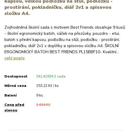
kapsou, velkou podložku na stůl, podložku -
prostírání, pokladničku, diář 2v1 a spisovou
složku A4.
Zvýhodněná školní sada s motivem Best Friends obsahuje 9 kusů
- školní egronomický batoh, sáček na přezůvky, pouzdro - etui,
batoh s přední kapsou, podložku na stůl, podložku - prostírání,
pokladničku, diář 2v1 s doplňky a spisovou složku A4. ŠKOLNÍ
ERGONOMICKÝ BATOH BEST FRIENDS PL15BBF10- Kvalitní...
celý popis
Dostupnost
SKLADEM 1 sada
Měrná cena
153,22 Kč / ks
Balení
9 ks
Cena před
1 634 Kč
slevou