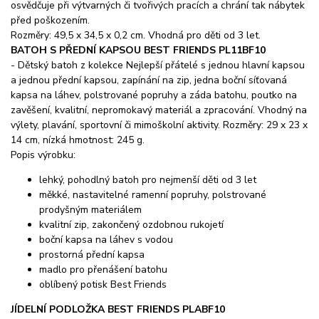
osvědčuje při výtvarných či tvořivých pracích a chrání tak nábytek
před poškozením.
Rozměry: 49,5 x 34,5 x 0,2 cm. Vhodná pro děti od 3 let.
BATOH S PŘEDNÍ KAPSOU BEST FRIENDS PL11BF10
- Dětský batoh z kolekce Nejlepší přátelé s jednou hlavní kapsou
a jednou přední kapsou, zapínání na zip, jedna boční síťovaná
kapsa na láhev, polstrované popruhy a záda batohu, poutko na
zavěšení, kvalitní, nepromokavý materiál a zpracování. Vhodný na
výlety, plavání, sportovní či mimoškolní aktivity. Rozměry: 29 x 23 x
14 cm, nízká hmotnost: 245 g.
Popis výrobku:
lehký, pohodlný batoh pro nejmenší děti od 3 let
měkké, nastavitelné ramenní popruhy, polstrované
prodyšným materiálem
kvalitní zip, zakončený ozdobnou rukojetí
boční kapsa na láhev s vodou
prostorná přední kapsa
madlo pro přenášení batohu
oblíbený potisk Best Friends
JÍDELNÍ PODLOŽKA BEST FRIENDS PLABF10