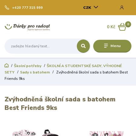
CZK
+420 777 315 999
0
0 Kč
Menu
Školní potřeby
ŠKOLNÍ A STUDENTSKÉ SADY, VÝHODNÉ
SETY
Sady s batohem
Zvýhodněná školní sada s batohem Best
Friends 9ks
Zvýhodněná školní sada s batohem
Best Friends 9ks