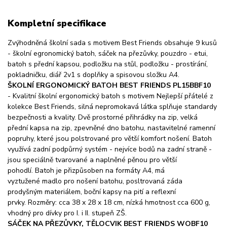
Kompletní specifikace
Zvýhodněná školní sada s motivem Best Friends obsahuje 9 kusů
- školní egronomický batoh, sáček na přezůvky, pouzdro - etui,
batoh s přední kapsou, podložku na stůl, podložku - prostírání,
pokladničku, diář 2v1 s doplňky a spisovou složku A4.
ŠKOLNÍ ERGONOMICKÝ BATOH BEST FRIENDS PL15BBF10
- Kvalitní školní ergonomický batoh s motivem Nejlepší přátelé z
kolekce Best Friends, silná nepromokavá látka splňuje standardy
bezpečnosti a kvality. Dvě prostorné přihrádky na zip, velká
přední kapsa na zip, zpevněné dno batohu, nastavitelné ramenní
popruhy, které jsou polstrované pro větší komfort nošení. Batoh
využívá zadní podpůrný systém - nejvíce bodů na zadní straně -
jsou speciálně tvarované a naplněné pěnou pro větší
pohodlí. Batoh je přizpůsoben na formáty A4, má
vyztužené madlo pro nošení batohu, posltrovaná záda
prodyšným materiálem, boční kapsy na pití a reflexní
prvky. Rozměry: cca 38 x 28 x 18 cm, nízká hmotnost cca 600 g,
vhodný pro dívky pro I. i II. stupeň ZŠ.
SÁČEK NA PŘEZŮVKY, TĚLOCVIK BEST FRIENDS WOBF10