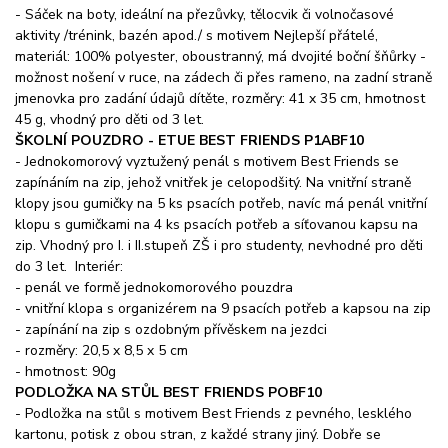
- Sáček na boty, ideální na přezůvky, tělocvik či volnočasové
aktivity /trénink, bazén apod./ s motivem Nejlepší přátelé,
materiál: 100% polyester, oboustranný, má dvojité boční šňůrky -
možnost nošení v ruce, na zádech či přes rameno, na zadní straně
jmenovka pro zadání údajů dítěte, rozměry: 41 x 35 cm, hmotnost
45 g, vhodný pro děti od 3 let.
ŠKOLNÍ POUZDRO - ETUE BEST FRIENDS P1ABF10
- Jednokomorový vyztužený penál s motivem Best Friends se
zapínáním na zip, jehož vnitřek je celopodšitý. Na vnitřní straně
klopy jsou gumičky na 5 ks psacích potřeb, navíc má penál vnitřní
klopu s gumičkami na 4 ks psacích potřeb a síťovanou kapsu na
zip. Vhodný pro I. i II.stupeň ZŠ i pro studenty, nevhodné pro děti
do 3 let. Interiér:
- penál ve formě jednokomorového pouzdra
- vnitřní klopa s organizérem na 9 psacích potřeb a kapsou na zip
- zapínání na zip s ozdobným přívěskem na jezdci
- rozměry: 20,5 x 8,5 x 5 cm
- hmotnost: 90g
PODLOŽKA NA STŮL BEST FRIENDS POBF10
- Podložka na stůl s motivem Best Friends z pevného, lesklého
kartonu, potisk z obou stran, z každé strany jiný. Dobře se