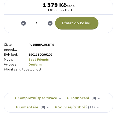
1 379 Kč
/
sada
1 140 Kč
bez DPH
Přidat do košíku
Číslo
PL15BBF10SET9
produktu:
EAN kód:
5901130096206
Motiv:
Best Friends
Výrobce:
Derform
Hlídat cenu / dostupnost
Kompletní specifikace
Hodnocení
0
Komentáře
0
Související zboží
11