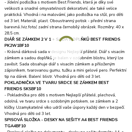
- Jídelní podložka s motivem Best Friends, která je díky své
velikosti a snadné omyvatelnosti dekorativní, ale také velice
praktická. Vhodná i na malovámí, jako podložka na stůl, pro děti
od 3 let. Materiál: plast. Oboustranný potisk - přední strana
barevná /viz.foto/, zadní strana černobílý obrázek. Rozměry: 40 x
28,5 cm.
DIÁŘ SE ZÁMKEM 2 V 1 + SADA DOPLŇKŮ BEST FRIENDS
PK2W1BF10
-
Krásná dárková sada v designu Nejlepší přátelé. Diář s visacím
zámkem a sadou doplňků je balen v ozdobném blistru, který lze
zavěsit. Sada obsahuje diář s visacím zámkem a přiloženým
zápisníkem, tvarovanou gumu, tužku a mini gelové pero. Perfektní
tip na dárek. Balení: blistr. Vhodná pro děti od 3 let.
POKLADNIČKA VE TVARU SRDCE SE ZÁMKEM BEST
FRIENDS SKSBF10
- Pokladnička pro děti s motivem Nejlepší přátelé, plechová,
odolná, ve tvaru srdce s ozdobným potiskem, se zámkem a 2
klíčky. Uzamykatelné víko udrží vaše úspory každý den v bezpečí.
Vhodná pro děti od 3 let.
SPISOVÁ SLOŽKA - DESKY NA SEŠITY A4 BEST FRIENDS
TGA4BF10