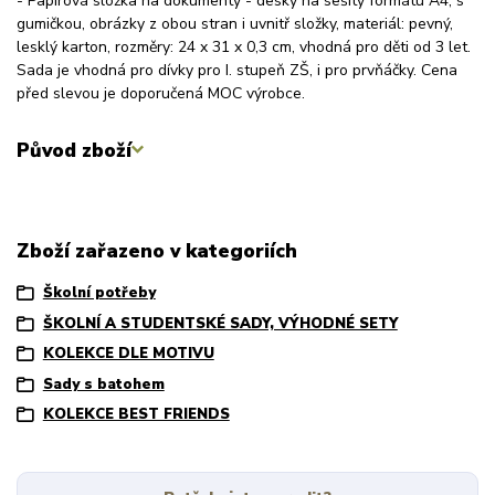
- Papírová složka na dokumenty - desky na sešity formátu A4, s
gumičkou, obrázky z obou stran i uvnitř složky, materiál: pevný,
lesklý karton, rozměry: 24 x 31 x 0,3 cm, vhodná pro děti od 3 let.
Sada je vhodná pro dívky pro I. stupeň ZŠ, i pro prvňáčky. Cena
před slevou je doporučená MOC výrobce.
Původ zboží
Zboží zařazeno v kategoriích
Školní potřeby
ŠKOLNÍ A STUDENTSKÉ SADY, VÝHODNÉ SETY
KOLEKCE DLE MOTIVU
Sady s batohem
KOLEKCE BEST FRIENDS