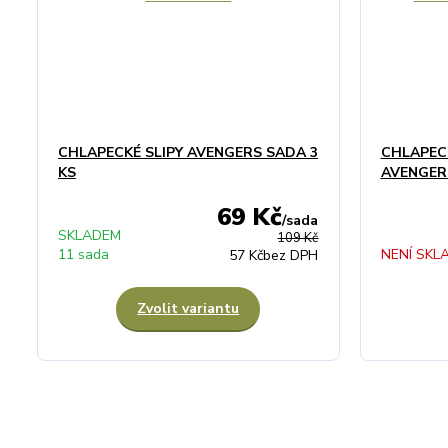
CHLAPECKÉ SLIPY AVENGERS SADA 3
CHLAPEC
KS
AVENGERS
69 Kč
/
sada
SKLADEM
109 Kč
11 sada
NENÍ SKL
57 Kč
bez DPH
Zvolit variantu