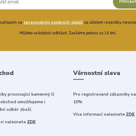
Přihlási
uhlasím se
zpracováním osobních údajů
za účelem rozesílky newsle
Můžete se kdykoli odhlásit. Zasíláme jednou za 14 dní.
chod
Věrnostní sleva
íky provozující kamenný či
Pro registrované zákazníky na
 obchod umožňujeme i
10%
ní odběr zboží.
Více informací naleznete
ZDE
ací naleznete
ZDE