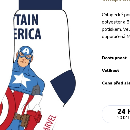
Chlapecké po
polyester a 5
potiskem. Ve
doporučená 
Dostupnost
Velikost
Cena před sl
24 
20 Kč