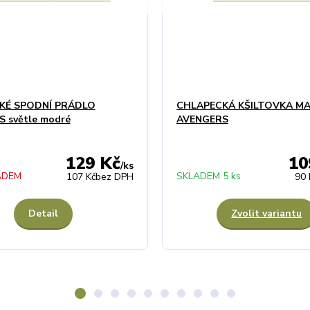
KÉ SPODNÍ PRÁDLO
CHLAPECKÁ KŠILTOVKA M
 světle modré
AVENGERS
129 Kč
10
/
ks
ADEM
SKLADEM 5 ks
107 Kč
bez DPH
90 
Detail
Zvolit variantu