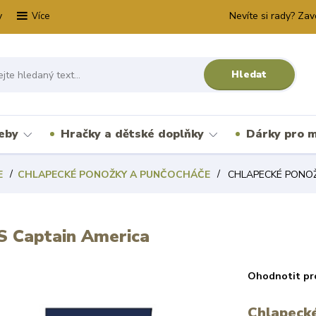
y
Nevíte si rady? Zav
Více
Hledat
řeby
Hračky a dětské doplňky
Dárky pro m
E
CHLAPECKÉ PONOŽKY A PUNČOCHÁČE
CHLAPECKÉ PONOŽK
Captain America
Ohodnotit pr
Chlapecké