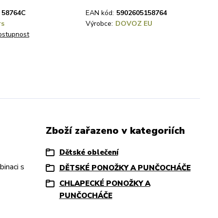
58764C
EAN kód:
5902605158764
rs
Výrobce:
DOVOZ EU
dostupnost
Zboží zařazeno v kategoriích
Dětské oblečení
inaci s
DĚTSKÉ PONOŽKY A PUNČOCHÁČE
CHLAPECKÉ PONOŽKY A
PUNČOCHÁČE