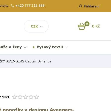
olejte.
+420 777 315 999
Přihlášení
0
0 Kč
CZK
uže a ženy
Bytový textil
Y AVENGERS Captain America
odukt
 ponožky v designu Avengers.