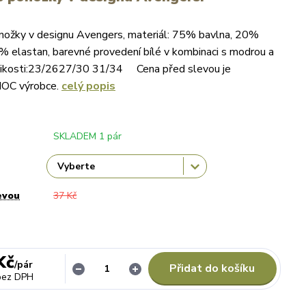
nožky v designu Avengers, materiál: 75% bavlna, 20%
% elastan, barevné provedení bílé v kombinaci s modrou a
likosti:23/2627/30 31/34 Cena před slevou je
MOC výrobce.
celý popis
SKLADEM 1 pár
evou
37 Kč
Kč
/
pár
Přidat do košíku
bez DPH