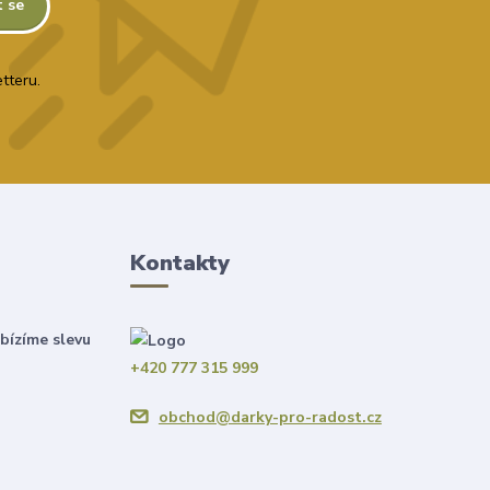
t se
tteru.
Kontakty
bízíme slevu
+420 777 315 999
obchod@darky-pro-radost.cz