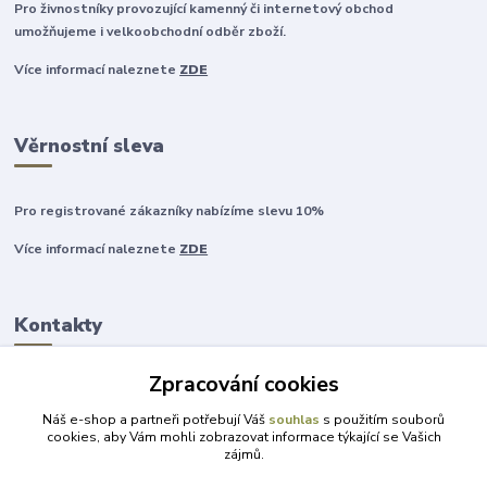
Pro živnostníky provozující kamenný či internetový obchod
umožňujeme i velkoobchodní odběr zboží.
Více informací naleznete
ZDE
Věrnostní sleva
Pro registrované zákazníky nabízíme slevu 10%
Více informací naleznete
ZDE
Kontakty
Zpracování cookies
+420 777 315 999
Náš e-shop a partneři potřebují Váš
souhlas
s použitím souborů
cookies, aby Vám mohli zobrazovat informace týkající se Vašich
zájmů.
obchod@darky-pro-radost.cz