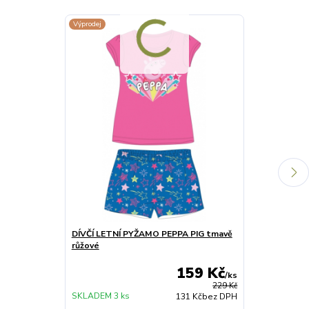
Výprodej
DÍVČÍ LETNÍ PYŽAMO PEPPA PIG tmavě
SADA GUMIČE
růžové
159 Kč
/
ks
SKLADEM
229 Kč
2 sada
SKLADEM 3 ks
131 Kč
bez DPH