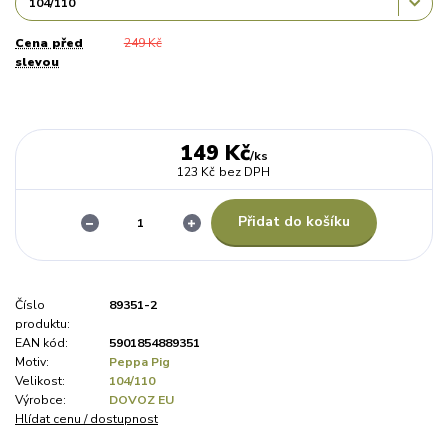
Cena před
249 Kč
slevou
149 Kč
/
ks
123 Kč
bez DPH
Přidat do košíku
Číslo
89351-2
produktu:
EAN kód:
5901854889351
Motiv:
Peppa Pig
Velikost:
104/110
Výrobce:
DOVOZ EU
Hlídat cenu / dostupnost