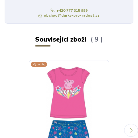
+420 777 315 999
obchod@darky-pro-radost.cz
Související zboží
9
Výprodej