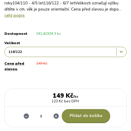
roky104/110 - 4/5 let116/122 - 6/7 letVelikosti označují výšku
dítěte v cm, věk je pouze orientační. Cena před slevou je dopo...
celý popis
Dostupnost
SKLADEM 3 ks
Velikost
Cena před
249 Kč
slevou
149 Kč
/
ks
123 Kč
bez DPH
Přidat do košíku