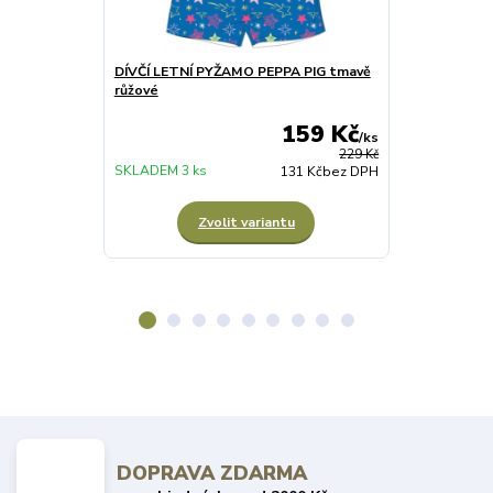
DÍVČÍ LETNÍ PYŽAMO PEPPA PIG tmavě
SADA GUMIČE
růžové
159 Kč
/
ks
SKLADEM
229 Kč
1 sada
SKLADEM 3 ks
131 Kč
bez DPH
Zvolit variantu
DOPRAVA ZDARMA