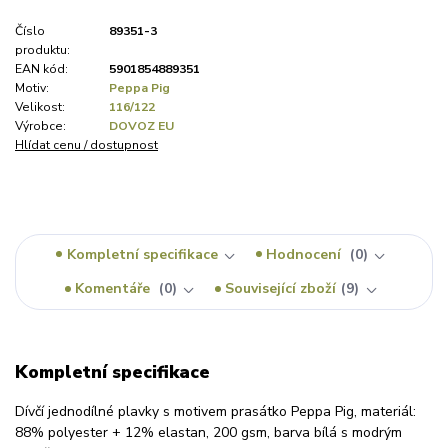
Číslo
89351-3
produktu:
EAN kód:
5901854889351
Motiv:
Peppa Pig
Velikost:
116/122
Výrobce:
DOVOZ EU
Hlídat cenu / dostupnost
Kompletní specifikace
Hodnocení
0
Komentáře
0
Související zboží
9
Kompletní specifikace
Dívčí jednodílné plavky s motivem prasátko Peppa Pig, materiál:
88% polyester + 12% elastan, 200 gsm, barva bílá s modrým