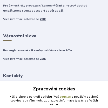
Pro živnostníky provozující kamenný či internetový obchod
umožňujeme i velkoobchodní odběr zboží.
Více informací naleznete
ZDE
Věrnostní sleva
Pro registrované zákazníky nabízíme slevu 10%
Více informací naleznete
ZDE
Kontakty
Zpracování cookies
+420 777 315 999
Náš e-shop a partneři potřebují Váš
souhlas
s použitím souborů
cookies, aby Vám mohli zobrazovat informace týkající se Vašich
zájmů.
obchod@darky-pro-radost.cz