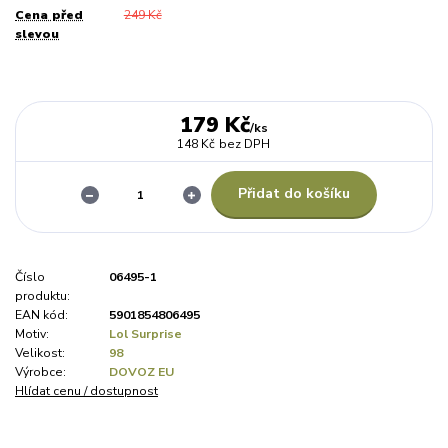
Cena před
249 Kč
slevou
179 Kč
/
ks
148 Kč
bez DPH
Přidat do košíku
Číslo
06495-1
produktu:
EAN kód:
5901854806495
Motiv:
Lol Surprise
Velikost:
98
Výrobce:
DOVOZ EU
Hlídat cenu / dostupnost