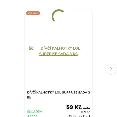
Výprodej
Výprodej
DÍVČÍ KALHOTKY LOL SURPRISE SADA 3
DÍVČÍ LEGÍNY
KS
59 Kč
/
sada
SKLADEM
109 Kč
3 sada
SKLADEM 14 k
49 Kč
bez DPH