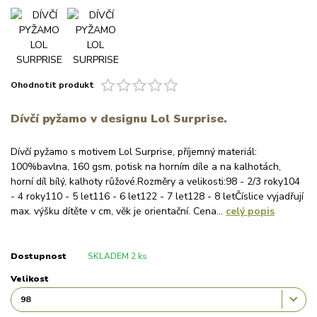
Ohodnotit produkt
Dívčí pyžamo v designu Lol Surprise.
Dívčí pyžamo s motivem Lol Surprise, příjemný materiál:
100%bavlna, 160 gsm, potisk na horním díle a na kalhotách,
horní díl bílý, kalhoty růžové.Rozměry a velikosti:98 - 2/3 roky104
- 4 roky110 - 5 let116 - 6 let122 - 7 let128 - 8 letČíslice vyjadřují
max. výšku dítěte v cm, věk je orientační. Cena...
celý popis
Dostupnost
SKLADEM 2 ks
Velikost