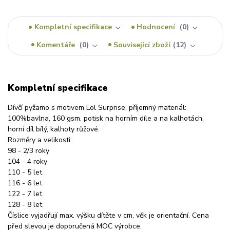
Kompletní specifikace
Hodnocení
0
Komentáře
0
Související zboží
12
Kompletní specifikace
Dívčí pyžamo s motivem Lol Surprise, příjemný materiál:
100%bavlna, 160 gsm, potisk na horním díle a na kalhotách,
horní díl bílý, kalhoty růžové.
Rozměry a velikosti:
98 - 2/3 roky
104 - 4 roky
110 - 5 let
116 - 6 let
122 - 7 let
128 - 8 let
Číslice vyjadřují max. výšku dítěte v cm, věk je orientační. Cena
před slevou je doporučená MOC výrobce.