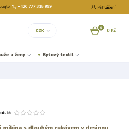
olejte.
+420 777 315 999
Přihlášení
0
0 Kč
CZK
uže a ženy
Bytový textil
odukt
 mikina s dlouhým rukávem v designu