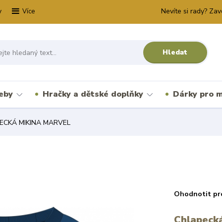
y
Nevíte si rady? Zav
Více
Hledat
řeby
Hračky a dětské doplňky
Dárky pro m
ECKÁ MIKINA MARVEL
Ohodnotit pr
Chlapecká