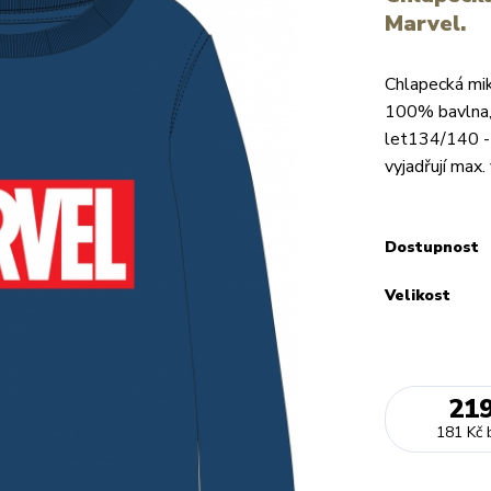
Marvel.
Chlapecká mik
100% bavlna,
let134/140 -
vyjadřují max.
Dostupnost
Velikost
21
181 Kč