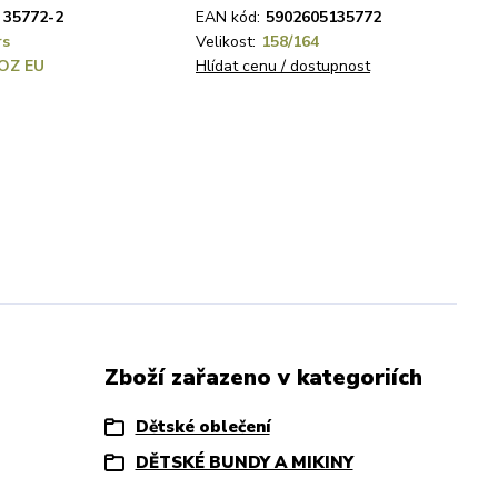
35772-2
EAN kód:
5902605135772
rs
Velikost:
158/164
OZ EU
Hlídat cenu / dostupnost
Zboží zařazeno v kategoriích
Dětské oblečení
DĚTSKÉ BUNDY A MIKINY