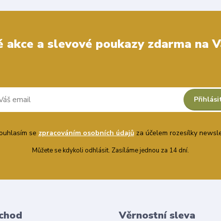
 akce a slevové poukazy zdarma na V
Přihlási
uhlasím se
zpracováním osobních údajů
za účelem rozesílky newsle
Můžete se kdykoli odhlásit. Zasíláme jednou za 14 dní.
chod
Věrnostní sleva