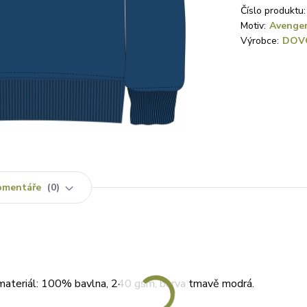
Číslo produktu:
Motiv:
Avenge
Výrobce:
DOV
omentáře
0
materiál: 100% bavlna, 240 gsm, barva tmavě modrá.